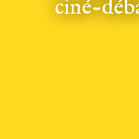
ciné-déb