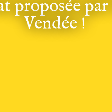
at proposée pa
Vendée !