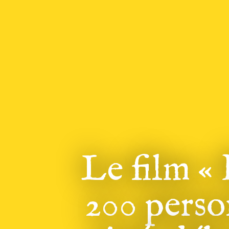
Le film «
200 perso