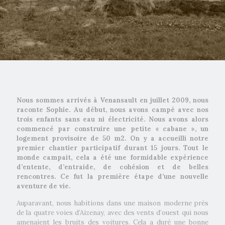
Nous sommes arrivés à Venansault en juillet 2009, nous
raconte Sophie. Au début, nous avons campé avec nos
trois enfants sans eau ni électricité. Nous avons alors
commencé par construire une petite « cabane », un
logement provisoire de 50 m2. On y a accueilli notre
premier chantier participatif durant 15 jours. Tout le
monde campait, cela a été une formidable expérience
d’entente, d’entraide, de cohésion et de belles
rencontres. Ce fut la première étape d’une nouvelle
aventure de vie.
Auparavant, nous habitions dans une maison moderne près
de la quatre voies d’Aizenay, avec des vents d’ouest qui nous
amenaient les bruits des voitures. Cela a duré une bonne