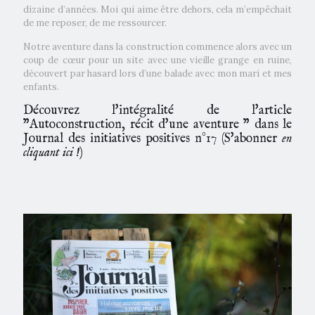
dizaine d’années. Moi qui aime être dehors, cela m’empêchait
de me reposer, de me ressourcer.
Notre aventure dans la construction commence alors avec un
coup de cœur pour un site avec une vieille grange en ruine,
découvert par hasard lors d’une balade avec mon mari et mes
enfants.
Découvrez l'intégralité de l'article
"Autoconstruction, récit d'une aventure " dans le
Journal des initiatives positives n°17 (
S'abonner
en
cliquant ici !
)