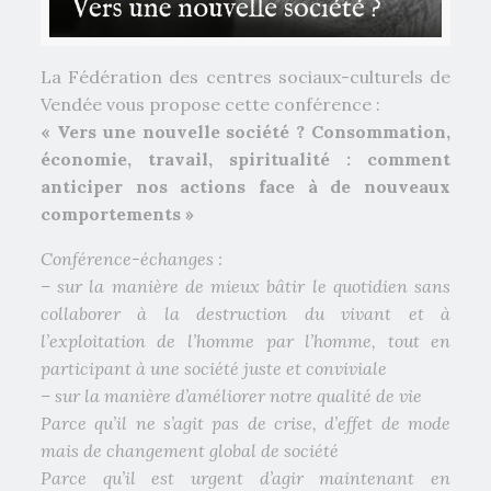
La Fédération des centres sociaux-culturels de
Vendée vous propose cette conférence :
« Vers une nouvelle société ? Consommation,
économie, travail, spiritualité : comment
anticiper nos actions face à de nouveaux
comportements »
Conférence-échanges :
– sur la manière de mieux bâtir le quotidien sans
collaborer à la destruction du vivant et à
l’exploitation de l’homme par l’homme, tout en
participant à une société juste et conviviale
– sur la manière d’améliorer notre qualité de vie
Parce qu’il ne s’agit pas de crise, d’effet de mode
mais de changement global de société
Parce qu’il est urgent d’agir maintenant en