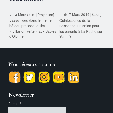
16/17 Mars 2019 [Salon]
14 Mars 2019 [Projection]
L’asso Tous dans le même
Quintessence de la
bâteau propose le film
naissance, un salon pour
« L’illusion verte » aux Sables
les parents à La Roche sur
d’Olonne !
Yon !
Nos réseaux sociaux
Newsletter
E-mail*