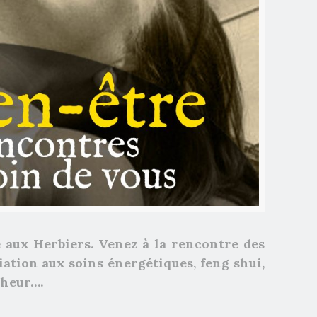
 aux Herbiers.
Venez à la rencontre des
iation aux soins énergétiques, feng shui,
nheur….