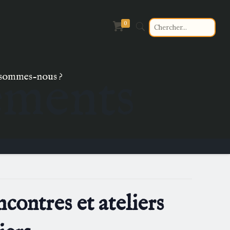
0
ements
sommes-nous ?
ncontres et ateliers