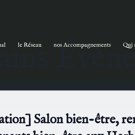
ains Évèn
nal
le Réseau
nos Accompagnements
Qui 
ation] Salon bien-être, re