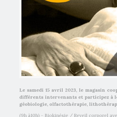
Le samedi 15 avril 2023, le magasin coo
différents intervenants et participez à 
géobiologie, olfactothérapie, lithothérap
(9h à10h) – Biokinésie / Reveil corporel a