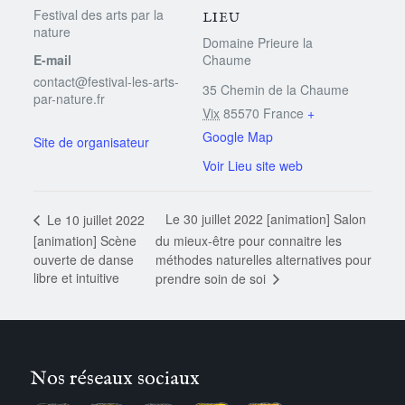
Festival des arts par la
LIEU
nature
Domaine Prieure la
E-mail
Chaume
contact@festival-les-arts-
35 Chemin de la Chaume
par-nature.fr
Vix
85570
France
+
Google Map
Voir Lieu site web
Le 30 juillet 2022 [animation] Salon
Le 10 juillet 2022
[animation] Scène
du mieux-être pour connaitre les
ouverte de danse
méthodes naturelles alternatives pour
libre et intuitive
prendre soin de soi
Nos réseaux sociaux