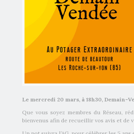
Le mercredi 20 mars, à 18h30, Demain-V
Que vous soyez membres du Réseau, rédact
bienvenus afin de recueillir vos avis et de
Un pot suivra l’AG, pour célébrer les 5 ans 