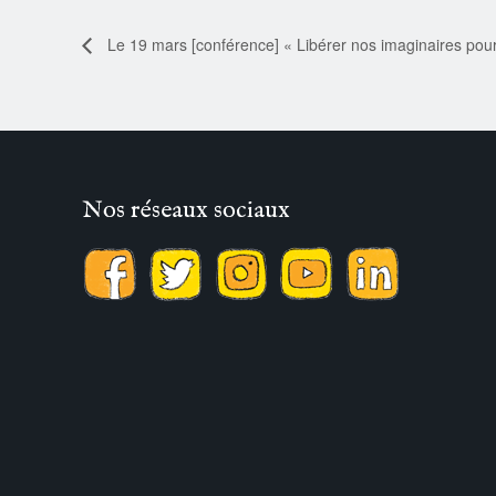
Le 19 mars [conférence] « Libérer nos imaginaires pou
Nos réseaux sociaux