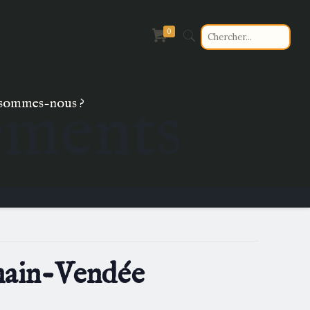
0
ements
sommes-nous ?
emain-Vendée