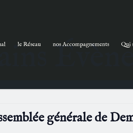
ains Évèn
nal
le Réseau
nos Accompagnements
Qui 
 assemblée générale de D