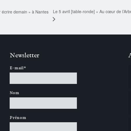
Le 5 avril [table-ronde] « Au cœur de l’A
r écrire demain » à Nantes
Newsletter
E-mail*
Nom
Prénom