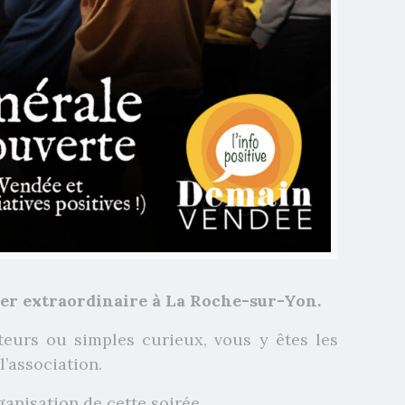
er extraordinaire à La Roche-sur-Yon.
teurs ou simples curieux, vous y êtes les
l’association.
ganisation de cette soirée.