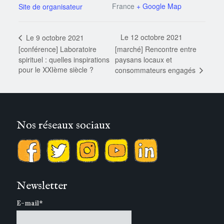
France
+ Google Map
Le 12 octobre 2021
Le 9 octobre 2021
[conférence] Laboratoire
[marché] Rencontre entre
spirituel : quelles inspirations
paysans locaux et
pour le XXIème siècle ?
consommateurs engagés
Nos réseaux sociaux
Newsletter
E-mail*