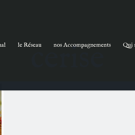
cerise
nal
le Réseau
nos Accompagnements
Qui 