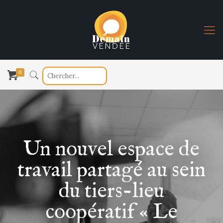
0
Un nouvel espace de
travail partagé au sein
du tiers-lieu
coopératif « Le