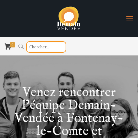
0
Venez rencontrer
l’équipe Demain-
Vendée à Fontenay-
le-Comte et