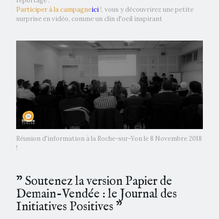
reportage :
Participer à la campagne
ici
!
, vous y découvrirez une petite
surprise en vidéo, comme un clin d'oeil inspirant
Réunion d'information à la Roche-sur-Yon le 8 Novembre 2018
!
” Soutenez la version Papier de
Demain-Vendée : le Journal des
Initiatives Positives ”