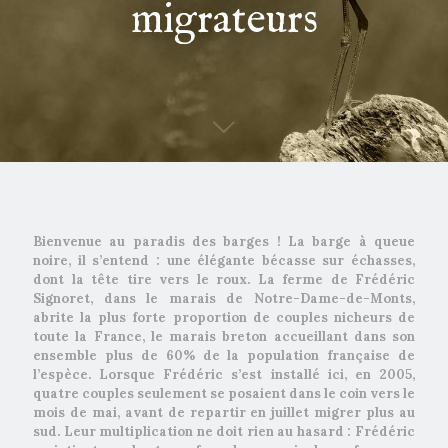
migrateurs
Bienvenue au paradis des barges ! La barge à queue
noire, il s’entend : une élégante bécasse sur échasses,
dont la tête tire vers le roux. La ferme de Frédéric
Signoret, dans le marais de Notre-Dame-de-Monts,
abrite la plus forte proportion de couples nicheurs de
toute la France, le marais breton accueillant dans son
ensemble plus de 60% de la population française de
l’espèce. Lorsque Frédéric s’est installé ici, en 2005,
quatre couples seulement se posaient dans le coin vers le
mois de mai, avant de repartir en juillet migrer plus au
sud. Leur multiplication ne doit rien au hasard : Frédéric