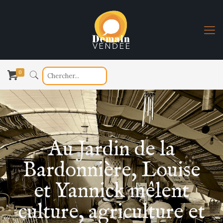
0
Au Jardin de la
Bardonnière, Louise
et Yannick mêlent
culture, agriculture et