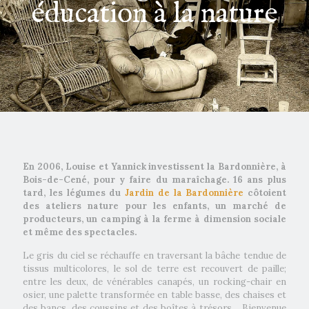
éducation à la nature
En 2006, Louise et Yannick investissent la Bardonnière, à
Bois-de-Cené, pour y faire du maraîchage. 16 ans plus
tard, les légumes du
Jardin de la Bardonnière
côtoient
des ateliers nature pour les enfants, un marché de
producteurs, un camping à la ferme à dimension sociale
et même des spectacles.
Le gris du ciel se réchauffe en traversant la bâche tendue de
tissus multicolores, le sol de terre est recouvert de paille;
entre les deux, de vénérables canapés, un rocking-chair en
osier, une palette transformée en table basse, des chaises et
des bancs, des coussins et des boîtes à trésors… Bienvenue