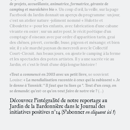
de projets, accueillante, animatrice, formatrice, gérante de
camping et maraîchère bio »
. Un coup d’œil, la veille, sur la page
Facebook du Jardin donnait un aperçu du programme : un jour,
c’est un atelier nature -joliment nommé « Hulotte et
Ciboulette »- pour les enfants, avec fabrication d’une cabane
vivante en osier ; sur un autre post, le récit poétique d’un
comptage d’oiseaux avec par ordre d’apparition tarin, geai
des chênes, pivert, corneille, buse, pigeon et mésange; et bien
sûr, il y a le marché paysan du mercredi avec le Collectif
Court-Circuit. Aux beaux jours, on ajoute le camping à la ferme
et les spectacles des potes artistes. Il y a une sacrée vie au
Jardin, et c’est le fruit d’une déjà longue histoire !
«Tout a commencé en 2003 avec un petit livre,
se souvient
Louise:
« La mondialisation racontée à ceux qui la subissent ». Je
le donne à Yannick: “ Il faut que tu lises ça “. Tout d’un coup, on
se demande: qu’est-ce qu’on veut faire de notre vie ?
(…)
Découvrez l'intégralité de notre reportage au
Jardin de la Bardonnière dans le Journal des
initiatives positives n°14 (
S'abonner
en cliquant ici !
)