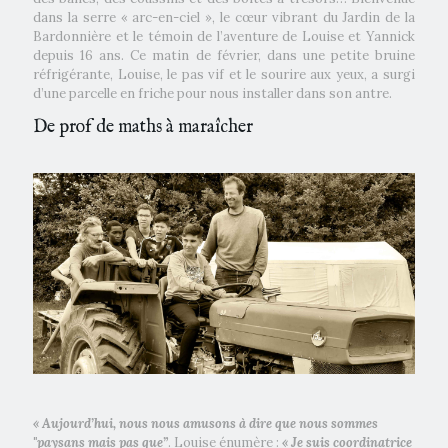
dans la serre « arc-en-ciel », le cœur vibrant du Jardin de la
Bardonnière et le témoin de l’aventure de Louise et Yannick
depuis 16 ans. Ce matin de février, dans une petite bruine
réfrigérante, Louise, le pas vif et le sourire aux yeux, a surgi
d’une parcelle en friche pour nous installer dans son antre.
De prof de maths à maraîcher
« Aujourd’hui, nous nous amusons à dire que nous sommes
"paysans mais pas que”
. Louise énumère :
« Je suis coordinatrice