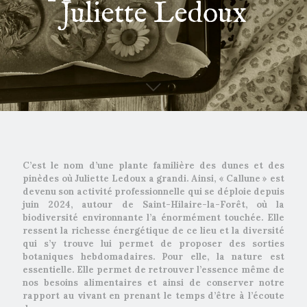
Juliette Ledoux
C’est le nom d’une plante familière des dunes et des
pinèdes où Juliette Ledoux a grandi. Ainsi, « Callune » est
devenu son activité professionnelle qui se déploie depuis
juin 2024, autour de Saint-Hilaire-la-Forêt, où la
biodiversité environnante l’a énormément touchée. Elle
ressent la richesse énergétique de ce lieu et la diversité
qui s’y trouve lui permet de proposer des sorties
botaniques hebdomadaires. Pour elle, la nature est
essentielle. Elle permet de retrouver l’essence même de
nos besoins alimentaires et ainsi de conserver notre
rapport au vivant en prenant le temps d’être à l’écoute