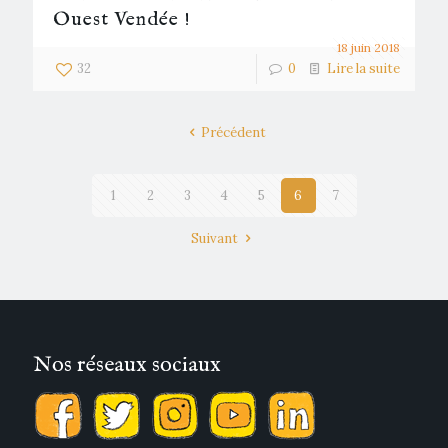
Ouest Vendée !
18 juin 2018
32
0
Lire la suite
Précédent
1
2
3
4
5
6
7
Suivant
Nos réseaux sociaux