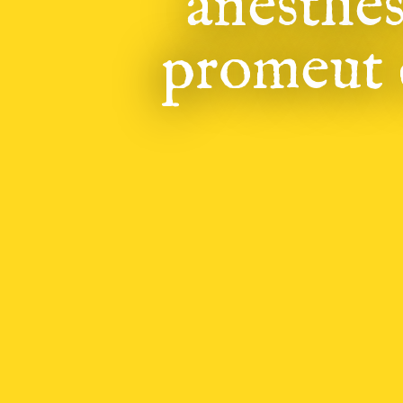
anesthés
promeut c