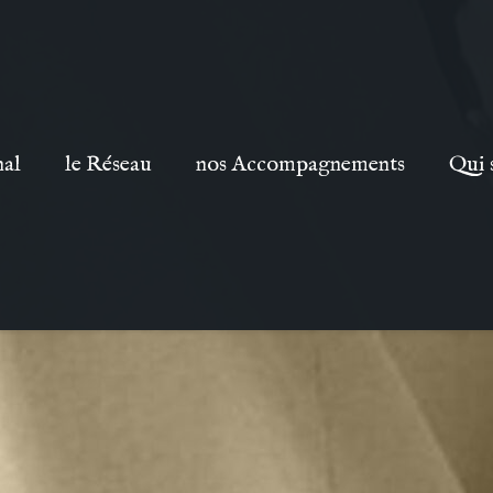
nal
le Réseau
nos Accompagnements
Qui 