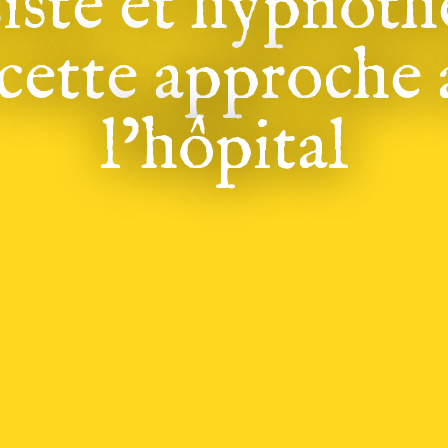
iste et hypnot
ette approche 
l’hôpital