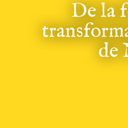
De la f
transforma
de 