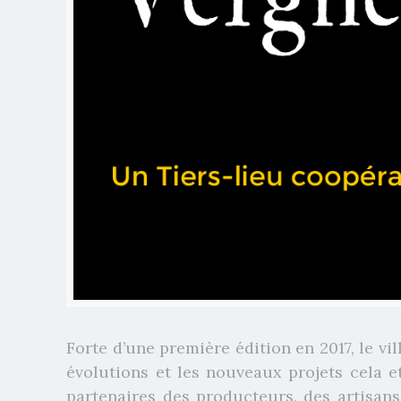
Forte d’une première édition en 2017, le v
évolutions et les nouveaux projets cela e
partenaires des producteurs, des artisans