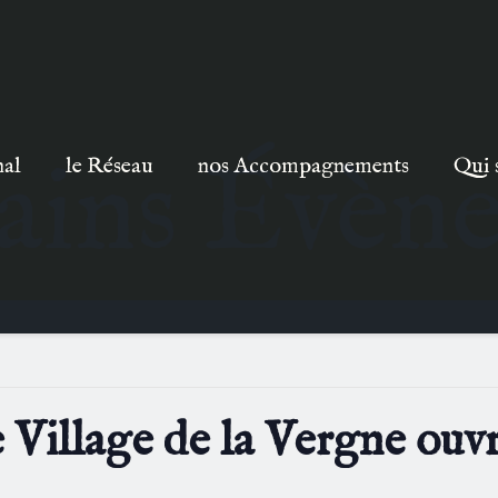
ains Évèn
nal
le Réseau
nos Accompagnements
Qui 
 Village de la Vergne ouvre