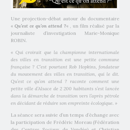
Une projection-débat autour du documentaire
«
Qu’est ce qu’on attend ?
« , un film réalisé par la
journaliste d’investigation Marie-Monique
ROBIN.
« Qui croirait que la championne internationale
des villes en transition est une petite commune
française ? C’est pourtant Rob Hopkins, fondateur
du mouvement des villes en transition, qui le dit.
Qu’est ce qu’on attend ? raconte comment une
petite ville d’Alsace de 2 200 habitants s’est lancée
dans la démarche de transition vers l’après pétrole
en décidant de réduire son empreinte écologique. »
La séance sera suivie d’un temps d’échange avec
la participation de Frédéric Moreau (Fédération
des Centres Sociaux de Vendée) et Christian