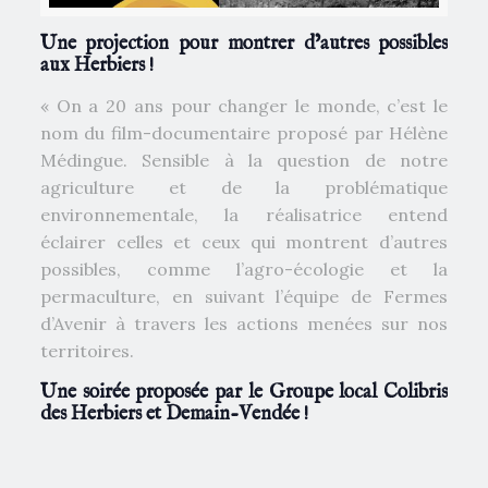
Une projection pour montrer d’autres possibles
aux Herbiers !
« On a 20 ans pour changer le monde, c’est le
nom du film-documentaire proposé par Hélène
Médingue. Sensible à la question de notre
agriculture et de la problématique
environnementale, la réalisatrice entend
éclairer celles et ceux qui montrent d’autres
possibles, comme l’agro-écologie et la
permaculture, en suivant l’équipe de Fermes
d’Avenir à travers les actions menées sur nos
territoires.
Une soirée proposée par le Groupe local Colibris
des Herbiers et Demain-Vendée !