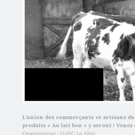
L’union des commerçants et artisans du 
produits « Au lait bon » y seront ! Vene
Organisateur :
GAEC La Niro