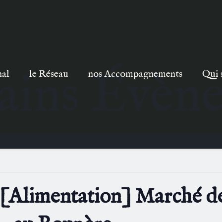
ains Évèn
nal
le Réseau
nos Accompagnements
Qui 
 [Alimentation] Marché d