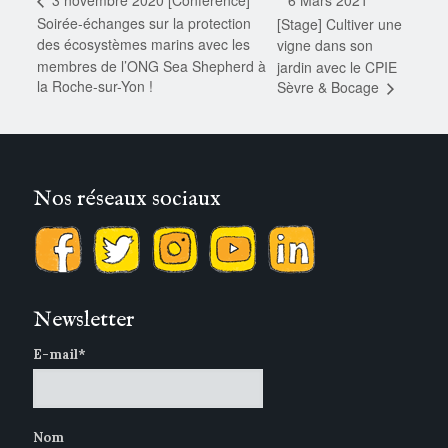
6 Mars 2021
3 novembre 2020 [Conférence]
Soirée-échanges sur la protection
[Stage] Cultiver une
des écosystèmes marins avec les
vigne dans son
membres de l’ONG Sea Shepherd à
jardin avec le CPIE
la Roche-sur-Yon !
Sèvre & Bocage
Nos réseaux sociaux
Newsletter
E-mail*
Nom