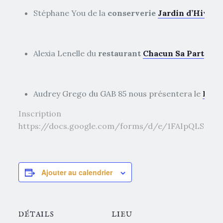
Stéphane You de la
conserverie
Jardin d’Hiver
Alexia Lenelle du
restaurant
Chacun Sa Part
Audrey Grego du GAB 85 nous présentera le
Défi 
Inscrip
https://docs.google.com/forms/d/e/1FAIpQLSef
Ajouter au calendrier
DÉTAILS
LIEU