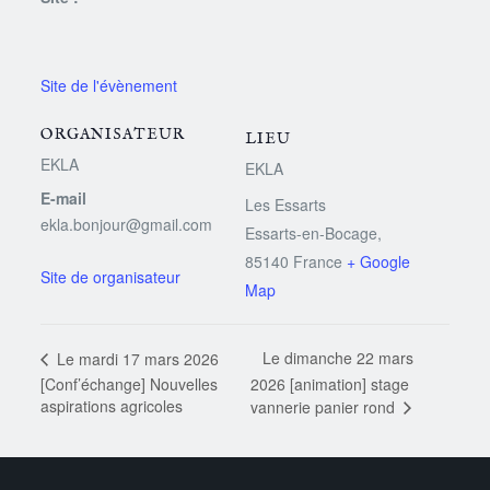
ORGANISATEUR
LIEU
EKLA
EKLA
E-mail
Les Essarts
ekla.bonjour@gmail.com
Essarts-en-Bocage
,
85140
France
+ Google
Map
Le dimanche 22 mars
Le mardi 17 mars 2026
[Conf’échange] Nouvelles
2026 [animation] stage
aspirations agricoles
vannerie panier rond