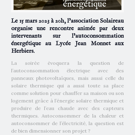
Le 15 mars 2023 à 20h, l’association Solaireau
organise une rencontre animée par deux
intervenants sur l’autoconsommation
énergétique au Lycée Jean Monnet aux
Herbiers.
La soirée évoquera la question de
l’autoconsommation électrique avec des
panneaux photovoltaïques, mais aussi celle du
solaire thermique qui a aussi toute sa place
comme solution pour chauffer sa maison ou son
logement grâce à l’énergie solaire thermique et
produire de l’eau chaude avec des capteurs
thermiques. Autoconsommer de la chaleur et
autoconsommer de l’électricité, la question est
de bien dimensionner son projet ?