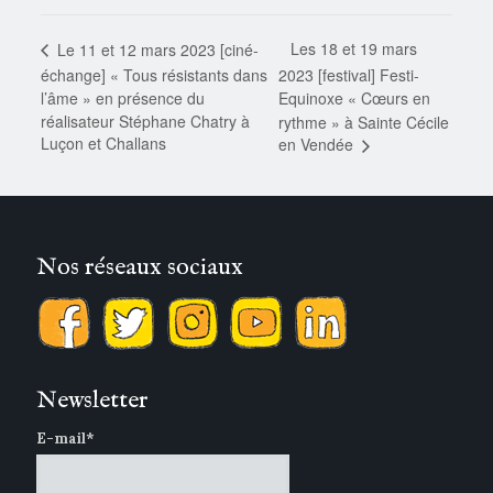
Les 18 et 19 mars
Le 11 et 12 mars 2023 [ciné-
échange] « Tous résistants dans
2023 [festival] Festi-
l’âme » en présence du
Equinoxe « Cœurs en
réalisateur Stéphane Chatry à
rythme » à Sainte Cécile
Luçon et Challans
en Vendée
Nos réseaux sociaux
Newsletter
E-mail*