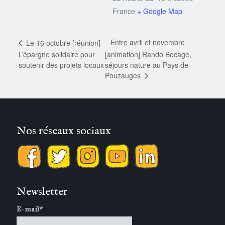
France
+ Google Map
Entre avril et novembre
Le 16 octobre [réunion]
L’épargne solidaire pour
[animation] Rando Bocage,
soutenir des projets locaux
séjours nature au Pays de
Pouzauges
Nos réseaux sociaux
Newsletter
E-mail*