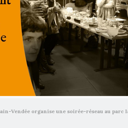
emain-Vendée organise une soirée-réseau au parc l