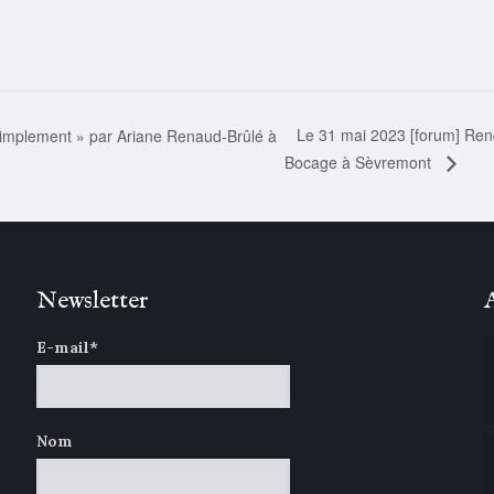
Le 31 mai 2023 [forum] Renc
simplement » par Ariane Renaud-Brûlé à
Bocage à Sèvremont
Newsletter
E-mail*
Nom