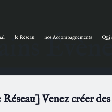
ains Évèn
nal
le Réseau
nos Accompagnements
Qui 
e Réseau] Venez créer des