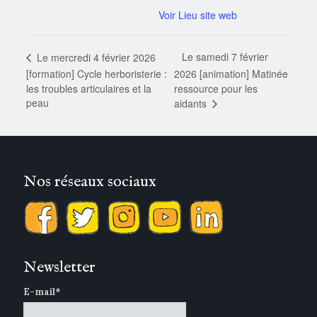
Voir Lieu site web
Le samedi 7 février
Le mercredi 4 février 2026
[formation] Cycle herboristerie :
2026 [animation] Matinée
les troubles articulaires et la
ressource pour les
peau
aidants
Nos réseaux sociaux
Newsletter
E-mail*