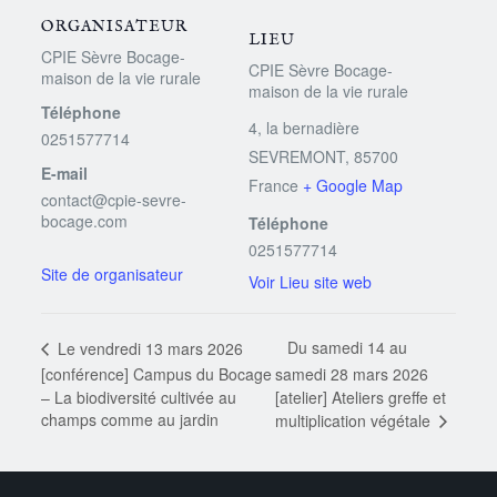
ORGANISATEUR
LIEU
CPIE Sèvre Bocage-
CPIE Sèvre Bocage-
maison de la vie rurale
maison de la vie rurale
Téléphone
4, la bernadière
0251577714
SEVREMONT
,
85700
E-mail
France
+ Google Map
contact@cpie-sevre-
bocage.com
Téléphone
0251577714
Voir Lieu site web
Du samedi 14 au
Le vendredi 13 mars 2026
[conférence] Campus du Bocage
samedi 28 mars 2026
– La biodiversité cultivée au
[atelier] Ateliers greffe et
champs comme au jardin
multiplication végétale