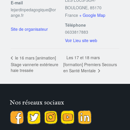
LES LUCS-SUR-
E-mail
BOULOGNE
,
85170
lejardinpedagogique@or
ange.fr
France
+ Google Map
Téléphone
0633817883
Voir Lieu site web
Les 17 et 18 mars
le 16 mars [animation]
Stage vannerie extérieure
[formation] Premiers Secours
haie tressée
en Santé Mentale
Nos réseaux sociaux