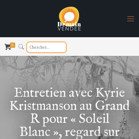
0
Entretien avec Kyrie
Kristmanson au Grand
R pour « Soleil
Blanc », regard sur