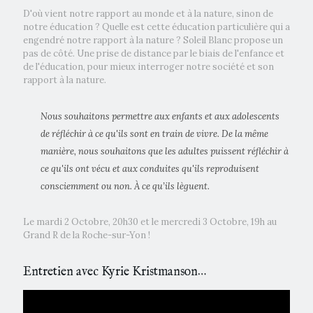
D'où vient notre rapport au monde et à la nature, sinon de
notre éducation ? Quelle est cette éducation particulière qui a
engendré notre rapport à la nature ? Soleil Blanc propose un
pas de côté. Une prise de distance par le biais de l'enfance et
de l'éducation, pour mieux interroger notre société et son
rapport à la nature.
Nous souhaitons permettre aux enfants et aux adolescents
de réfléchir à ce qu'ils sont en train de vivre. De la même
manière, nous souhaitons que les adultes puissent réfléchir à
ce qu'ils ont vécu et aux conduites qu'ils reproduisent
consciemment ou non. À ce qu’ils lèguent.
Le mardi 2 Octobre, 20h30 et le mercredi 3 Octobre, 19h au
Grand R de la Roche-sur-Yon !
Entretien avec Kyrie Kristmanson…