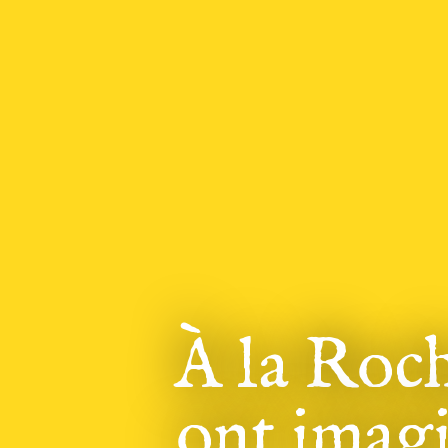
À la Roch
ont imagi