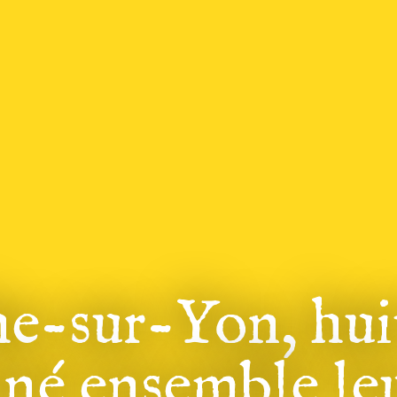
e-sur-Yon, huit
né ensemble leu