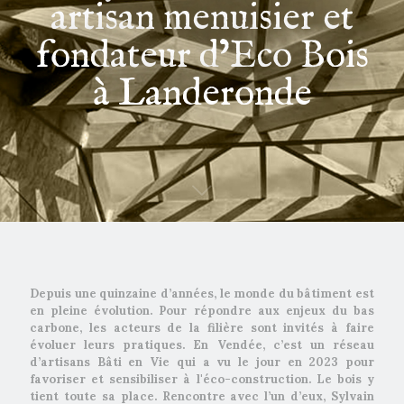
artisan menuisier et
fondateur d’Eco Bois
à Landeronde
Depuis une quinzaine d’années, le monde du bâtiment est
en pleine évolution. Pour répondre aux enjeux du bas
carbone, les acteurs de la filière sont invités à faire
évoluer leurs pratiques. En Vendée, c’est un réseau
d’artisans Bâti en Vie qui a vu le jour en 2023 pour
favoriser et sensibiliser à l'éco-construction. Le bois y
tient toute sa place. Rencontre avec l’un d’eux, Sylvain