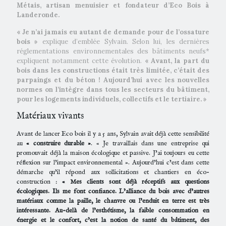
Métais, artisan menuisier et fondateur d’Eco Bois à
Landeronde.
« Je n’ai jamais eu autant de demande pour de l’ossature
bois »
explique d’emblée Sylvain. Selon lui, les dernières
réglementations environnementales des bâtiments neufs*
expliquent notamment cette évolution.
« Avant, la part du
bois dans les constructions était très limitée, c’était des
parpaings et du béton ! Aujourd’hui avec les nouvelles
normes on l’intègre dans tous les secteurs du bâtiment,
pour les logements individuels, collectifs et le tertiaire. »
Matériaux vivants
Avant de lancer Eco bois il y a 5 ans, Sylvain avait déjà cette sensibilité
au
« construire durable »
. « Je travaillais dans une entreprise qui
promouvait déjà la maison écologique et passive. J’ai toujours eu cette
réflexion sur l’impact environnemental ». Aujourd’hui c’est dans cette
démarche qu’il répond aux sollicitations et chantiers en éco-
construction :
« Mes clients sont déjà réceptifs aux questions
écologiques. Ils me font confiance. L’alliance du bois avec d’autres
matériaux comme la paille, le chanvre ou l’enduit en terre est très
intéressante. Au-delà de l’esthétisme, la faible consommation en
énergie et le confort, c’est la notion de santé du bâtiment, des