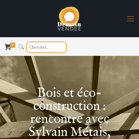
0
Bois et éco-
construction :
rencontre avec
Sylvain Métais,