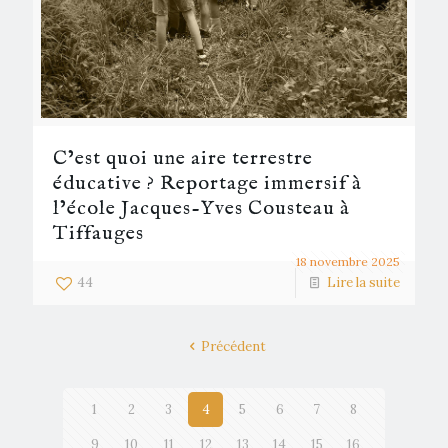
C’est quoi une aire terrestre
éducative ? Reportage immersif à
l’école Jacques-Yves Cousteau à
Tiffauges
18 novembre 2025
44
Lire la suite
Précédent
1
2
3
4
5
6
7
8
9
10
11
12
13
14
15
16