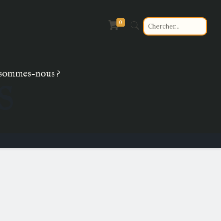
0
s
sommes-nous ?