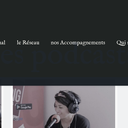
les podcast
nal
le Réseau
nos Accompagnements
Qui 