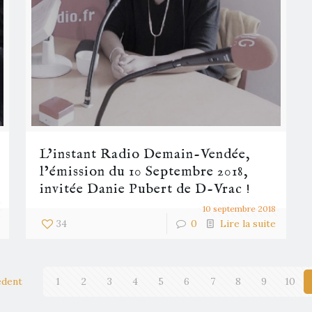
L’instant Radio Demain-Vendée,
l’émission du 10 Septembre 2018,
invitée Danie Pubert de D-Vrac !
10 septembre 2018
34
0
Lire la suite
édent
1
2
3
4
5
6
7
8
9
10