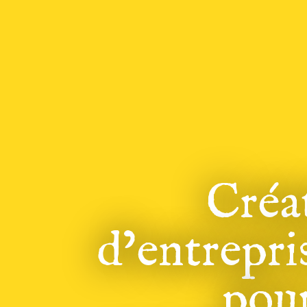
Créa
d’entrepri
pour