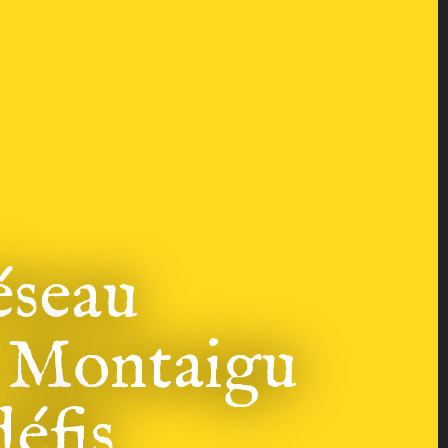
éseau
e Montaigu
éfis