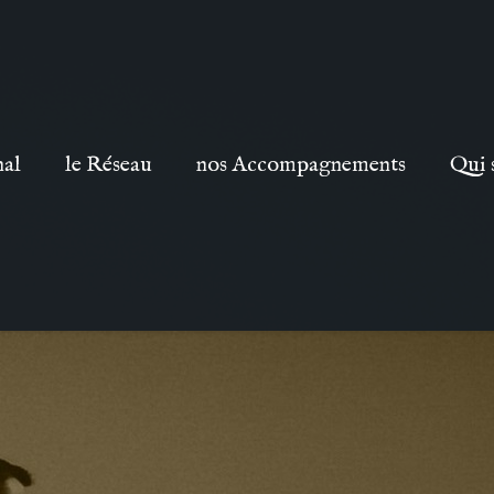
nal
le Réseau
nos Accompagnements
Qui 