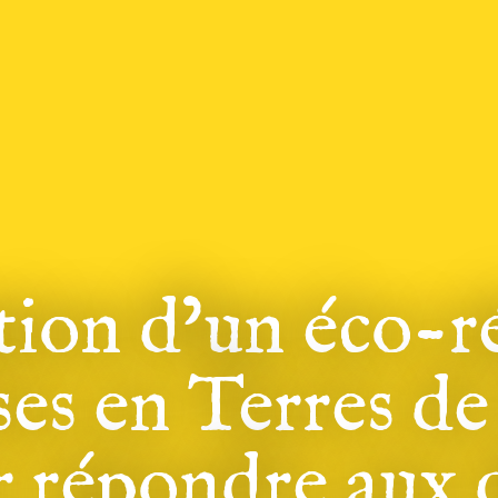
tion d’un éco-r
ses en Terres d
 répondre aux d