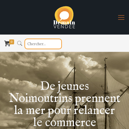
0
De jeunes
Noimoutrins prennent
la mer pour relancer
le commerce