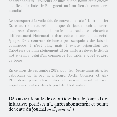
contrebandiers - coureurs de lune, quand Bouin était encore
une île et la Baie de Bourgneuf un haut lieu du commerce
mondial.
Le transport à la voile fait de nouveau escale à Noirmoutier
Et c’est tout naturellement que de jeunes noirmoutrins,
amoureux d’océan et de voile, ont souhaité réinscrire,
différemment, Noirmoutier dans cette histoire commerciale
épique. De « coureurs de lune » peu scrupuleux des lois du
commerce, il n’est plus, mais il existe aujourd’hui des
Caboteurs de Lune pleinement déterminés à relever le défi de
notre temps, celui d’un commerce équitable, engagé et zéro
carbone.
En ce mois de septembre 2019, pour leur 5ème campagne, les
caboteurs de la première heure, Axelle Guenser et Alex
Etourdeau, jeune charpentier de marine, scrutent avec
impatience l’entrée dans le port de l’Herbaudière...
Découvrez la suite de cet article dans le Journal des
initiatives positives n°4 (
infos abonnement et points
de vente du journal
en cliquant ici
!
)