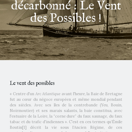
décarbonné : Le Vent
des Possibles !
Le vent des possibles
« Centre d'un
Arc Atlantique
avant l'heure, la Baie de Bretagne
fut au cœur du négoce européen et même mondial pendant
des siècles. Avec ses îles de la contrebande (Yeu, Bouin,
Noirmoutier) et ses marais salants, la baie constitua, avec
l'estuaire de la Loire, la “corne dure” du faux saunage, du faux
tabac et du trafic d'indiennes ». C'est en ces termes qu’Émile
Boutin[1] décrit la vie sous l’Ancien Régime, de ces