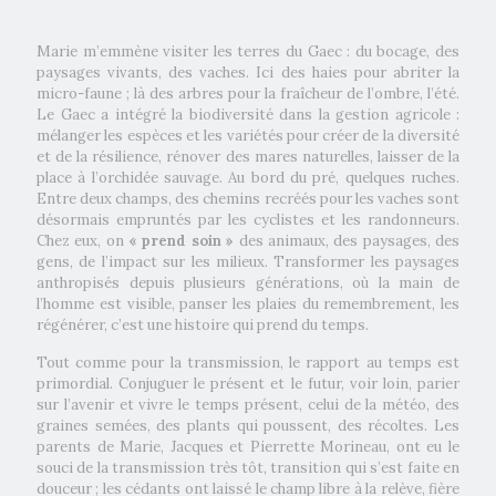
Marie m’emmène visiter les terres du Gaec : du bocage, des
paysages vivants, des vaches. Ici des haies pour abriter la
micro-faune ; là des arbres pour la fraîcheur de l’ombre, l’été.
Le Gaec a intégré la biodiversité dans la gestion agricole :
mélanger les espèces et les variétés pour créer de la diversité
et de la résilience, rénover des mares naturelles, laisser de la
place à l’orchidée sauvage. Au bord du pré, quelques ruches.
Entre deux champs, des chemins recréés pour les vaches sont
désormais empruntés par les cyclistes et les randonneurs.
Chez eux, on
« prend soin »
des animaux, des paysages, des
gens, de l’impact sur les milieux. Transformer les paysages
anthropisés depuis plusieurs générations, où la main de
l’homme est visible, panser les plaies du remembrement, les
régénérer, c’est une histoire qui prend du temps.
Tout comme pour la transmission, le rapport au temps est
primordial. Conjuguer le présent et le futur, voir loin, parier
sur l’avenir et vivre le temps présent, celui de la météo, des
graines semées, des plants qui poussent, des récoltes. Les
parents de Marie, Jacques et Pierrette Morineau, ont eu le
souci de la transmission très tôt, transition qui s’est faite en
douceur ; les cédants ont laissé le champ libre à la relève, fière