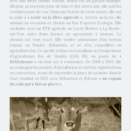
avec une autre famille. Enfant, Marie est un garçon manqué,
elle joue au tracteur pour de faux et dès douze ans, elle sait les
conduire pour de vrai. Dans une fratrie de trois sœurs, elle est
la seule à
« avoir eu la fibre agricole »
. Arrivée au lycée, elle
assume sa vocation et choisit un Bac S option Ecologie. Elle
enchaîne avec un BTS agricole au Lycée Nature à La Roche-
sur-Yon, suivi d’une licence en agronomie à Amiens. Le
chemin est tout tracé. Elle tombe amoureuse d’un breton
échoué en Vendée, Sébastien, et se rêve conseillère en
agriculture bio. Ce qu’elle réalise en travaillant au Groupement
d’Agriculteurs Bio de Vendée (GAB 85), un poste de
«
défricheuse »
où tout est à construire. De 2008 à 2013, elle
accompagne les projets d’installation et suit les exploitations
en conversion, avant de reprendre la place de sa mère dans le
Gaec familial en 2013, avec Sébastien et Sylvain,
« un copain
du coin qui a fait sa place »
.