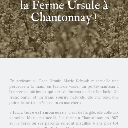
la Ferme Ursule à
Chantonnay !
En arrivant au Gaec Ursule, Marie Schwab m’accueille une
perceuse à la main, en train de visser un porte-manteau à
l’entrée du bâtiment qui sert de bureau et d’atelier huile. Un
franc parler et un franc sourire naturels, elle me tend une
paire de bottes : « Viens, on va marcher ».
« Ici, la terre est amoureuse »
, c’est de l’argile, elle colle aux
semelles. Marie est née là, à la ferme à Chantonnay, en 1987,
sur la terre où ses parents se sont installés 4 ans plus tôt