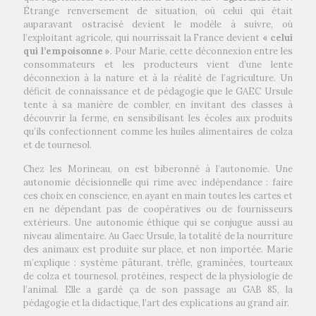
Étrange renversement de situation, où celui qui était
auparavant ostracisé devient le modèle à suivre, où
l’exploitant agricole, qui nourrissait la France devient
« celui
qui l’empoisonne »
. Pour Marie, cette déconnexion entre les
consommateurs et les producteurs vient d’une lente
déconnexion à la nature et à la réalité de l’agriculture. Un
déficit de connaissance et de pédagogie que le GAEC Ursule
tente à sa manière de combler, en invitant des classes à
découvrir la ferme, en sensibilisant les écoles aux produits
qu’ils confectionnent comme les huiles alimentaires de colza
et de tournesol.
Chez les Morineau, on est biberonné à l’autonomie. Une
autonomie décisionnelle qui rime avec indépendance : faire
ces choix en conscience, en ayant en main toutes les cartes et
en ne dépendant pas de coopératives ou de fournisseurs
extérieurs. Une autonomie éthique qui se conjugue aussi au
niveau alimentaire. Au Gaec Ursule, la totalité de la nourriture
des animaux est produite sur place, et non importée. Marie
m’explique : système pâturant, trèfle, graminées, tourteaux
de colza et tournesol, protéines, respect de la physiologie de
l’animal. Elle a gardé ça de son passage au GAB 85, la
pédagogie et la didactique, l’art des explications au grand air.