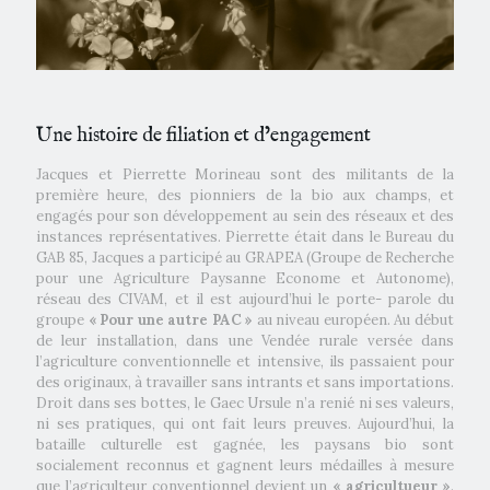
Une histoire de filiation et d’engagement
Jacques et Pierrette Morineau sont des militants de la
première heure, des pionniers de la bio aux champs, et
engagés pour son développement au sein des réseaux et des
instances représentatives. Pierrette était dans le Bureau du
GAB 85, Jacques a participé au GRAPEA (Groupe de Recherche
pour une Agriculture Paysanne Econome et Autonome),
réseau des CIVAM, et il est aujourd’hui le porte- parole du
groupe
« Pour une autre PAC »
au niveau européen. Au début
de leur installation, dans une Vendée rurale versée dans
l’agriculture conventionnelle et intensive, ils passaient pour
des originaux, à travailler sans intrants et sans importations.
Droit dans ses bottes, le Gaec Ursule n’a renié ni ses valeurs,
ni ses pratiques, qui ont fait leurs preuves. Aujourd’hui, la
bataille culturelle est gagnée, les paysans bio sont
socialement reconnus et gagnent leurs médailles à mesure
que l’agriculteur conventionnel devient un
« agricultueur »
.