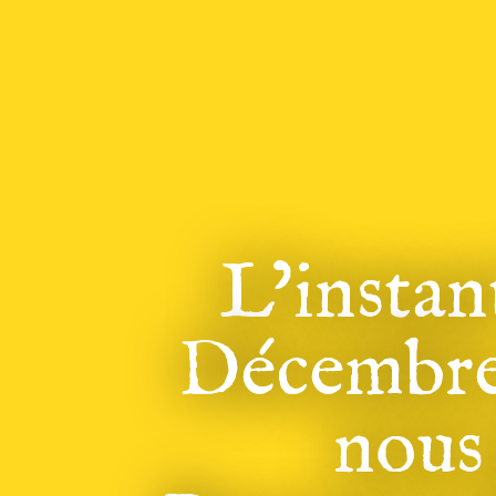
L’instan
Décembre
nous 