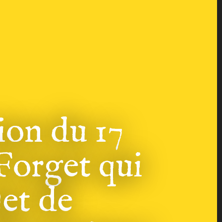
ion du 17
orget qui
jet de