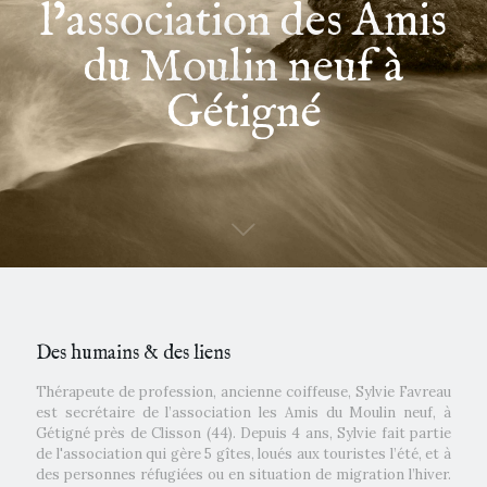
l’association des Amis
du Moulin neuf à
Gétigné
Des humains & des liens
Thérapeute de profession, ancienne coiffeuse, Sylvie Favreau
est secrétaire de l’association les Amis du Moulin neuf, à
Gétigné près de Clisson (44). Depuis 4 ans, Sylvie fait partie
de l'association qui gère 5 gîtes, loués aux touristes l’été, et à
des personnes réfugiées ou en situation de migration l’hiver.