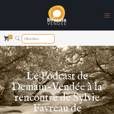
0
Le Podcast de
Demain-Vendée à la
rencontre de Sylvie
Favreau de