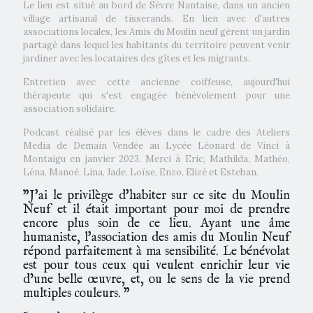
Le lieu est situé au bord de Sèvre Nantaise, dans un ancien
village artisanal de tisserands. En lien avec d'autres
associations locales, les Amis du Moulin neuf gèrent un jardin
partagé dans lequel les habitants du territoire peuvent venir
jardiner avec les locataires des gîtes et les migrants.
Entretien avec cette ancienne coiffeuse, aujourd'hui
thérapeute qui s'est engagée bénévolement pour une
association solidaire.
Podcast réalisé par les élèves dans le cadre des Ateliers
Media de Demain Vendée au Lycée Léonard de Vinci à
Montaigu en janvier 2023. Merci à Eric, Mathilda, Mathéo,
Léna, Manoé, Lina, Jade, Loïse, Enzo, Elizé et Esteban.
"J'ai le privilège d'habiter sur ce site du Moulin
Neuf et il était important pour moi de prendre
encore plus soin de ce lieu. Ayant une âme
humaniste, l'association des amis du Moulin Neuf
répond parfaitement à ma sensibilité. Le bénévolat
est pour tous ceux qui veulent enrichir leur vie
d’une belle œuvre, et, ou le sens de la vie prend
multiples couleurs. "