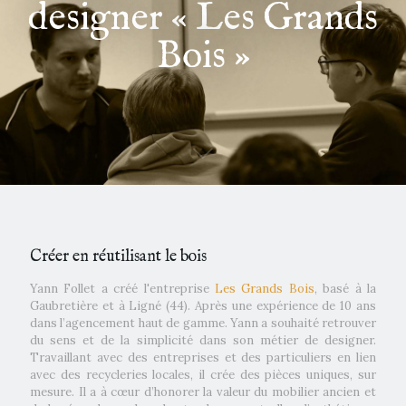
designer « Les Grands
Bois »
Créer en réutilisant le bois
Yann Follet a créé l'entreprise
Les Grands Bois
, basé à la
Gaubretière et à Ligné (44). Après une expérience de 10 ans
dans l’agencement haut de gamme. Yann a souhaité retrouver
du sens et de la simplicité dans son métier de designer.
Travaillant avec des entreprises et des particuliers en lien
avec des recycleries locales, il crée des pièces uniques, sur
mesure. Il a à cœur d’honorer la valeur du mobilier ancien et