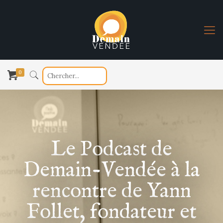
0
Le Podcast de
Demain-Vendée à la
rencontre de Yann
Follet, fondateur et