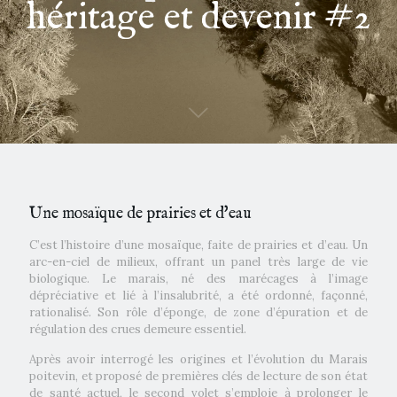
héritage et devenir #2
Une mosaïque de prairies et d'eau
C’est l’histoire d’une mosaïque, faite de prairies et d’eau. Un
arc-en-ciel de milieux, offrant un panel très large de vie
biologique. Le marais, né des marécages à l’image
dépréciative et lié à l’insalubrité, a été ordonné, façonné,
rationalisé. Son rôle d’éponge, de zone d’épuration et de
régulation des crues demeure essentiel.
Après avoir interrogé les origines et l’évolution du Marais
poitevin, et proposé de premières clés de lecture de son état
de santé actuel, le second volet s’emploie à prolonger le