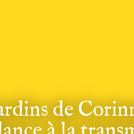
ardins de Corin
ance à la trans