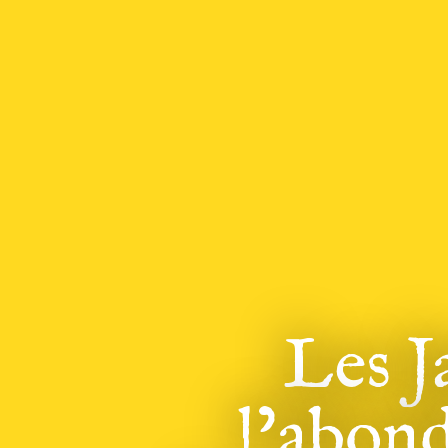
Les J
l’abond