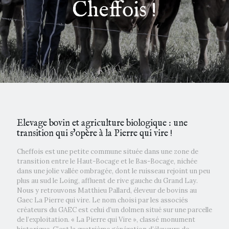
Cheffois !
Elevage bovin et agriculture biologique : une
transition qui s'opère à la Pierre qui vire !
Cheffois est une petite commune située dans une zone de
transition entre le Haut-Bocage et le Bas-Bocage, nichée
dans une jolie vallée ombragée, dont le ruisseau rejoint un peu
plus au sud le Loing, affluent de rive gauche du Grand Lay.
Nous y retrouvons Matthieu Pallard, éleveur de bovins au
Gaec La Pierre qui vire. Le nom choisi par les associés
créateurs du GAEC est celui d’un dolmen situé sur une parcelle
de l’exploitation. « La Pierre qui Vire », classé monument