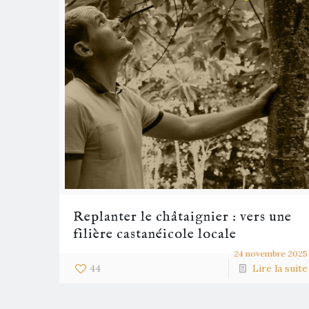
Replanter le châtaignier : vers une
filière castanéicole locale
24 novembre 2025
44
Lire la suite