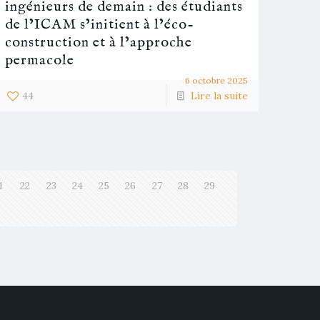
ingénieurs de demain : des étudiants
de l’ICAM s’initient à l’éco-
construction et à l’approche
permacole
6 octobre 2025
44
Lire la suite
1
22
23
24
25
26
27
28
29