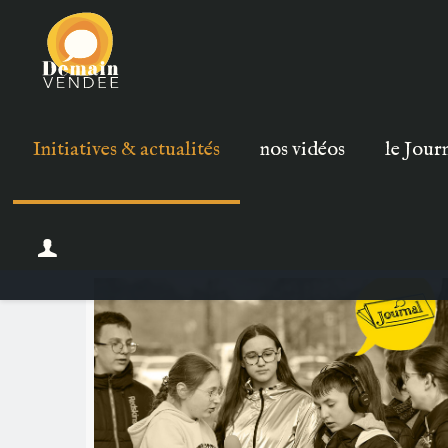
Initiatives & actualités
nos vidéos
le Jour