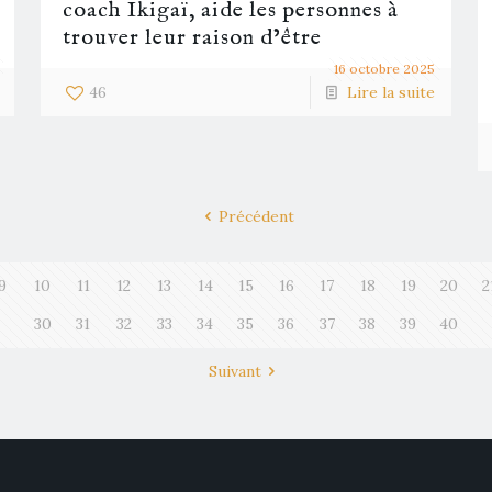
coach Ikigaï, aide les personnes à
trouver leur raison d’être
16 octobre 2025
46
Lire la suite
Précédent
9
10
11
12
13
14
15
16
17
18
19
20
2
30
31
32
33
34
35
36
37
38
39
40
Suivant