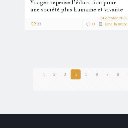
Yacger repense l’éducation pour
une société plus humaine et vivante
24 octobre 2025
33
0
Lire la suite
1
2
3
4
5
6
7
8