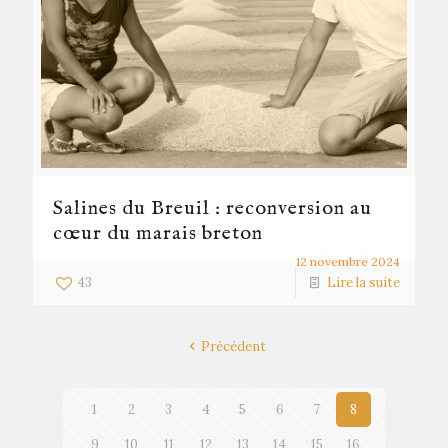
Salines du Breuil : reconversion au
cœur du marais breton
12 novembre 2024
43
Lire la suite
Précédent
1
2
3
4
5
6
7
8
9
10
11
12
13
14
15
16