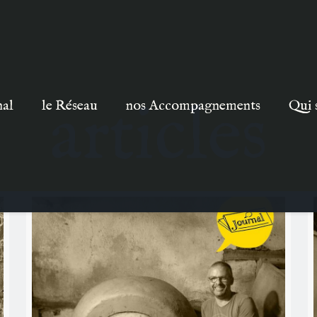
articles
nal
le Réseau
nos Accompagnements
Qui 