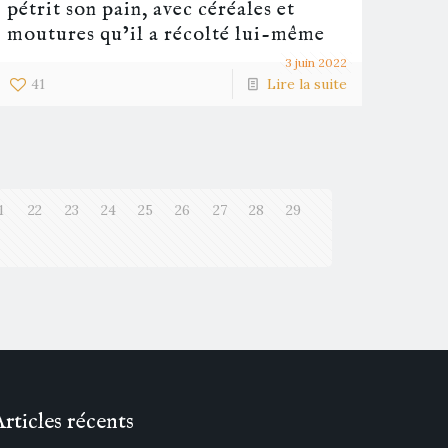
pétrit son pain, avec céréales et
moutures qu’il a récolté lui-même
3 juin 2022
41
Lire la suite
1
22
23
24
25
26
27
28
29
Articles récents