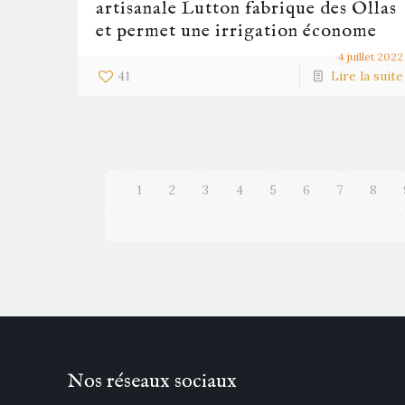
artisanale Lutton fabrique des Ollas
et permet une irrigation économe
4 juillet 2022
41
Lire la suite
1
2
3
4
5
6
7
8
Nos réseaux sociaux