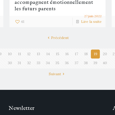
accompagnent émotionnellement
les futurs parents
27 juin 2022
41
Lire la suite
Précédent
9
10
11
12
13
14
15
16
17
18
19
20
2
30
31
32
33
34
35
36
37
38
39
40
Suivant
Newsletter