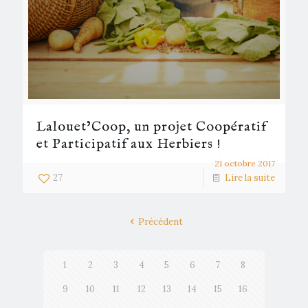
Lalouet’Coop, un projet Coopératif
et Participatif aux Herbiers !
21 octobre 2017
27
Lire la suite
Précédent
1
2
3
4
5
6
7
8
9
10
11
12
13
14
15
16